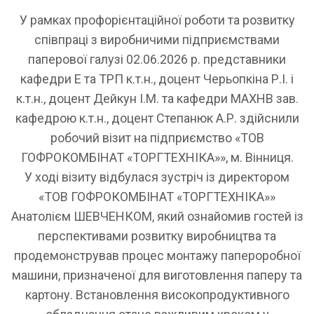
У рамках профорієнтаційної роботи та розвитку
співпраці з виробничими підприємствами
паперової галузі 02.06.2026 р. представники
кафедри Е та ТРП к.т.н., доцент Черьопкіна Р.І. і
к.т.н., доцент Дейкун І.М. та кафедри МАХНВ зав.
кафедрою к.т.н., доцент Степанюк А.Р. здійснили
робочий візит на підприємство «ТОВ
ГОФРОКОМБІНАТ «ТОРГТЕХНІКА»», м. Вінниця.
У ході візиту відбулася зустріч із директором
«ТОВ ГОФРОКОМБІНАТ «ТОРГТЕХНІКА»»
Анатолієм ШЕВЧЕНКОМ, який ознайомив гостей із
перспективами розвитку виробництва та
продемонстрував процес монтажу папероробної
машини, призначеної для виготовлення паперу та
картону. Встановлення високопродуктивного