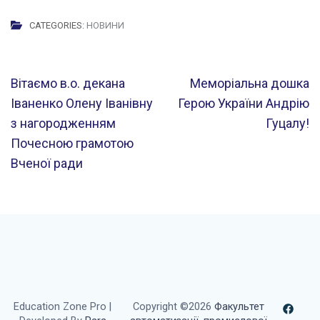
CATEGORIES:
НОВИНИ
Навігація
Вітаємо в.о. декана
Меморіальна дошка
записів
Іваненко Олену Іванівну
Герою України Андрію
з нагородженням
Гуцалу!
Почесною грамотою
Вченої ради
Education Zone Pro |
Copyright ©2026
Факультет