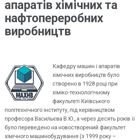
апаратiв хiмiчних та
нафтопереробних
виробництв
Кафедру машин і апаратів
хімічних виробництв було
створено в 1928 році при
хіміко-технологічному
факультеті Київського
політехнічного інституту, під керівництвом
професора Васильєва В.Ю., а через десять років її
було переведено на новостворений факультет
хімічного машинобудування (з 1999 року –