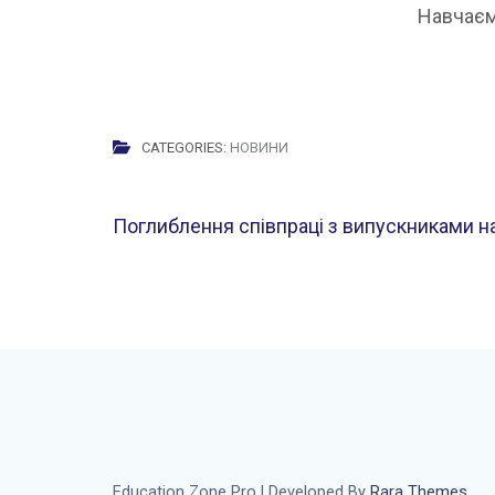
Навчаємо
CATEGORIES:
НОВИНИ
Навігація
Поглиблення співпраці з випускниками н
записів
Education Zone Pro | Developed By
Rara Themes
.