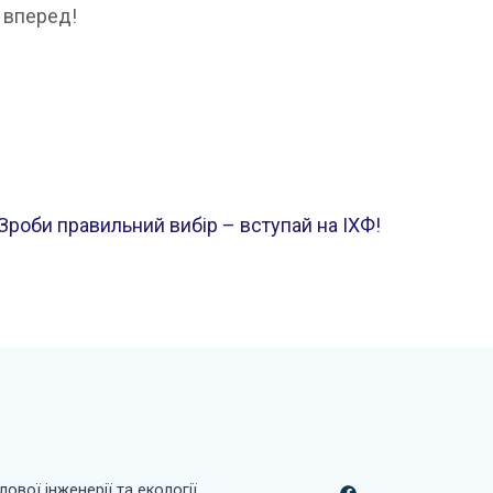
у вперед!
Зроби правильний вибір – вступай на ІХФ!
ової інженерії та екології
.