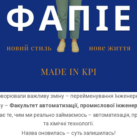
говорювали важливу зміну – перейменування Інженерно
ву –
Факультет автоматизації, промислової інженері
 те, чим ми реально займаємось – автоматизація, пр
та хімічні технології.
Назва оновилась – суть залишилась!