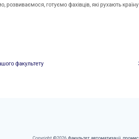
, розвиваємося, готуємо фахівців, які рухають країн
ашого факультету
Copyright ©2026
Факультет автоматизації, промисл