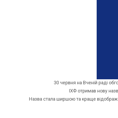
30 червня на Вченій раді об
ІХФ отримав нову наз
Назва стала ширшою та краще відображає